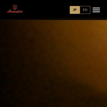
JP
EN